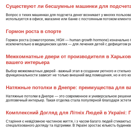
Существуют ли бесшумные машинки для подсчета
Вопрос о тихих машинках для подсчета денег возникает у многих пользо
используется в офисе, магазине или банке с постоянным потоком клиент
Гормон роста в спорте
Гормон роста (соматотропин, HGH — human growth hormone) изначально 
исключительно в медицинских целях — для лечения детей с дефицитом 
Межкомнатные двери от производителя в Харьков
вашего интерьера
Выбор межкомнатных дверей - важный этап в создании уютного и стильног
функциональности зависит не только внешний вид помещения, но и его 
Натяжные потолки в Днепре: преимущества для в
Натяжные потолки в Днепре — это современное и универсальное решение 
долговечный интерьер. Такая отделка стала популярной благодаря эсте
Комплексний Догляд для Літніх Людей в Україні: 
Старіння є невід'ємною частиною життя, і з часом багато людей стикають
спеціалізованого догляду та підтримки. В Україні зростає кількість будинкі