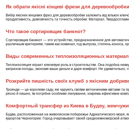
Як обрати якісні кінцеві фрези для деревообробк
Вибір якісних кінцевих фрез для деревообробки залежить від кількох ключо
продуктивність, довговічність та точність обробки: Матеріал. Твердосплав
Что такое сортировщик банкнот?
Сортировщик банкнот — это устройство, предназначенное для автоматич
различным критериям, таким как номинал, год выпуска, степень износа, 
Виды современных теплоизоляционных материало
Теплоизоляция играет ключевую роль в строительстве. Она подобна не
капризов погоды, экономя ваши деньги и даря комфорт. Не удивительно, 
Розкрийте пишність своїх клумб з якісним добри
Троянди — це королеви саду, які чарують своїми витонченими квітами та 
рясно й пишно, їм потрібне особливе піклування, зокрема ефективне ком
Комфортный трансфер из Киева в Будву, жемчужи
Будва, расположенная на живописном побережье Адриатического моря, 
курортов Черногории. Город очаровывает своей средиземноморской атм